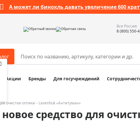
А может ли бинокль давать увеличение 600 крат
Вся Россия
Обратный звонок
Обратная связь
8 (800) 550-
алог
Акции
Бренды
Для госучреждений
Сотрудничест
ары
Разное
ры для телескопов
Обучающие наборы
ры для микроскопов
Компасы
для очистки оптики – Levenhuk «Антитуман»
 новое средство для очист
ры для зрительных труб
Наборы исследователя Bresser
ры для биноклей
Наборы для химических опыт
ры для луп
Глобусы