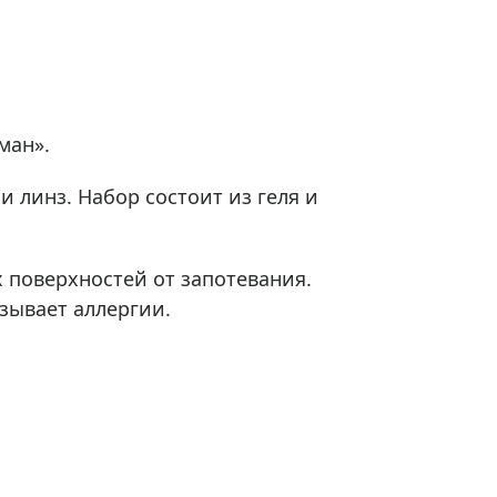
Приборы теплового контроля
Приборы для обслуживания сетей
Детекторы проводки
Влагомеры (датчики влажности)
ман».
Лазерные дальномеры
Измерители параметров окружающей
и линз. Набор состоит из геля и
среды
Термометры кулинарные (термощупы)
Видеоэндоскопы
х поверхностей от запотевания.
мяти
Курвиметры
зывает аллергии.
Тестеры качества воды
Нивелиры оптические
Металлоискатели
Теодолиты
Прочее