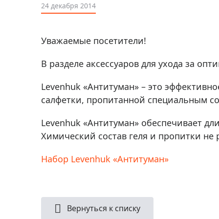
Аксессуа
24 декабря 2014
видения
Приборы ночного видения
Распрод
Тепловизоры
Уважаемые посетители!
Распрод
Прицелы
ценам
В разделе аксессуаров для ухода за опт
Фотогаджеты
Распрод
Levenhuk «Антитуман» – это эффективное
Метеостанции, барометры, часы
салфетки, пропитанной специальным со
Discovery (Дискавери)
Оптика для детей Levenhuk LabZZ
Levenhuk «Антитуман» обеспечивает дли
Химический состав геля и пропитки не
Астропланетарии
Подарки
Набор Levenhuk «Антитуман»
Хиты продаж
Акции
Вернуться к списку