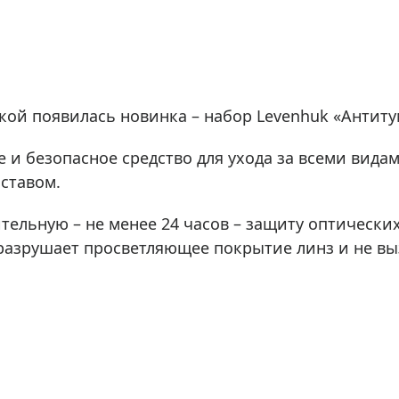
ры для приборов ночного
Глобусы интерактивные
Лазерные дальномеры
ажа
Штативы
Сумки, кейсы, чехлы
ажа оптики по специальным
икой появилась новинка – набор Levenhuk «Антиту
Средства для очистки оптики
ажа выставочных образцов
Трихинеллоскопы
 и безопасное средство для ухода за всеми видам
Карты, постеры, литература
ставом.
Фонари
тельную – не менее 24 часов – защиту оптически
Элементы питания, карты па
 разрушает просветляющее покрытие линз и не вы
Фотоловушки
Экшн-камеры
Фотооборудование
Мерч