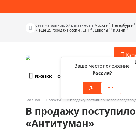
9
8
Сеть магазинов: 57 магазинов в
Москве
,
Петербурге
4
11
1
и еще 25 городах России
,
СНГ
,
Европы
и
Азии
Кат
Ваше местоположение
Россия?
Ижевск
О компании
Оплата и доставка
Телескопы
Аксессу
Да
Нет
Аксессуа
Микроскопы
Аксессуа
Главная
Новости
В продажу поступило новое средство 
Бинокли
В продажу поступило
Аксессуа
Зрительные трубы
Аксессуа
«Антитуман»
Лупы
Аксессуа
Монокуляры