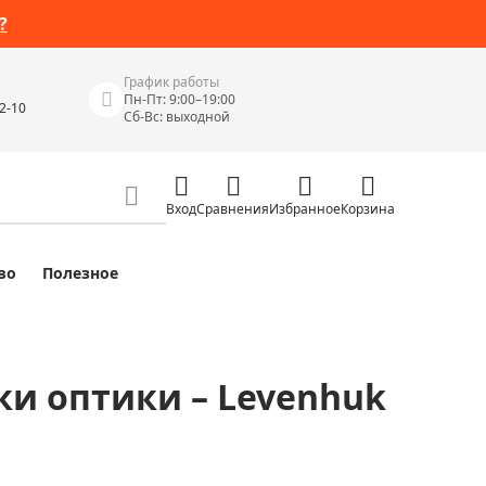
?
График работы
Пн-Пт: 9:00–19:00
42-10
Сб-Вс: выходной
Вход
Сравнения
Избранное
Корзина
во
Полезное
Измерительные инструменты
Измерительные рулетки
Лазерные уровни
ки оптики – Levenhuk
 Junior
Цифровые уровни и угломеры
ов
Электроизмерительные приборы
Приборы неразрушающего контроля