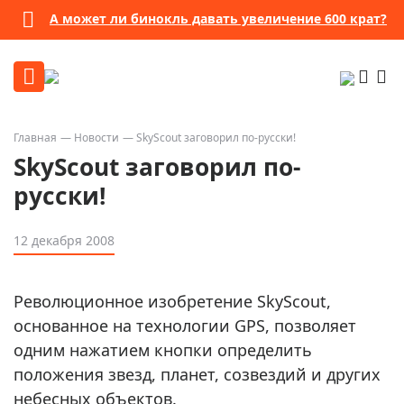
А может ли бинокль давать увеличение 600 крат?
Главная
Новости
SkyScout заговорил по-русски!
SkyScout заговорил по-
русски!
12 декабря 2008
Революционное изобретение SkyScout,
основанное на технологии GPS, позволяет
одним нажатием кнопки определить
положения звезд, планет, созвездий и других
небесных объектов.