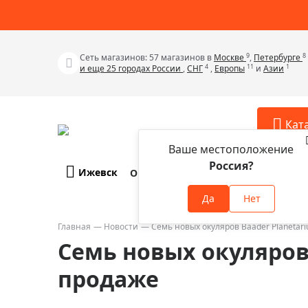
9
8
Сеть магазинов: 57 магазинов в
Москве
,
Петербурге
4
11
1
и еще 25 городах России
,
СНГ
,
Европы
и
Азии
Кат
Ваше местоположение
Россия?
Ижевск
О компании
Оплата и доставка
Телескопы
Аксессу
Да
Нет
Аксессуа
Микроскопы
Аксессуа
Главная
Новости
Семь новых окуляров Baader Planetar
Бинокли
Семь новых окуляров 
Аксессуа
Зрительные трубы
Аксессуа
продаже
Лупы
Аксессуа
Монокуляры