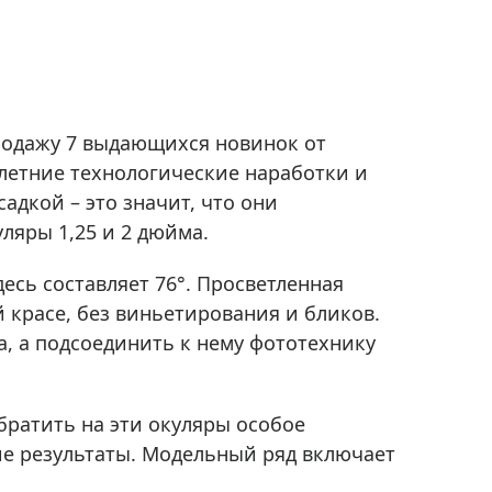
Приборы теплового контроля
Приборы для обслуживания сетей
Детекторы проводки
Влагомеры (датчики влажности)
продажу 7 выдающихся новинок от
Лазерные дальномеры
олетние технологические наработки и
Измерители параметров окружающей
среды
дкой – это значит, что они
ляры 1,25 и 2 дюйма.
Термометры кулинарные (термощупы)
Видеоэндоскопы
мяти
сь составляет 76°. Просветленная
Курвиметры
й красе, без виньетирования и бликов.
Тестеры качества воды
, а подсоединить к нему фототехнику
Нивелиры оптические
Металлоискатели
ратить на эти окуляры особое
Теодолиты
ие результаты. Модельный ряд включает
Прочее