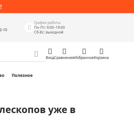
?
График работы
Пн-Пт: 9:00–19:00
42-10
Сб-Вс: выходной
Вход
Сравнения
Избранное
Корзина
во
Полезное
Измерительные инструменты
Измерительные рулетки
Лазерные уровни
елескопов уже в
 Junior
Цифровые уровни и угломеры
ов
Электроизмерительные приборы
Приборы неразрушающего контроля