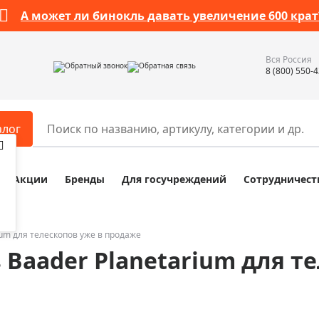
А может ли бинокль давать увеличение 600 крат
Вся Россия
Обратный звонок
Обратная связь
8 (800) 550-
алог
Акции
Бренды
Для госучреждений
Сотрудничест
ары
Разное
ры для телескопов
Обучающие наборы
ры для микроскопов
Компасы
ium для телескопов уже в продаже
Baader Planetarium для т
ры для зрительных труб
Наборы исследователя Bresser
ры для биноклей
Наборы для химических опыт
ры для луп
Глобусы