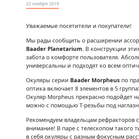
Аксессуа
22 ноября 2019
видения
Приборы ночного видения
Распрод
Тепловизоры
Уважаемые посетители и покупатели!
Распрод
Прицелы
ценам
Мы рады сообщить о расширении ассо
Фотогаджеты
Распрод
Baader Planetarium
. В конструкции эт
Метеостанции, барометры, часы
забота о комфорте пользователя. Абсол
универсальны и подходят ко всем оптич
Discovery (Дискавери)
Оптика для детей Levenhuk LabZZ
Окуляры серии
Baader Morpheus
по пра
оптика включает 8 элементов в 5 группа
Астропланетарии
Окуляр Morpheus прекрасно подойдет на
Подарки
можно с помощью Т-резьбы под наглазн
Хиты продаж
Рекомендуем владельцам рефракторов с
Акции
внимание! В паре с телескопом такого
в себя окуляры с разным фокусным расс