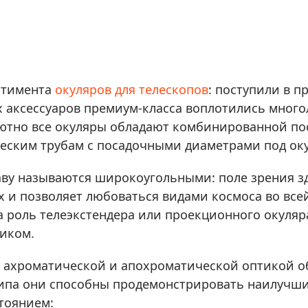
ры для приборов ночного
Глобусы интерактивные
Лазерные дальномеры
ажа
Штативы
Сумки, кейсы, чехлы
ажа оптики по специальным
ртимента
окуляров для телескопов
: поступили в 
Средства для очистки оптики
ажа выставочных образцов
их аксессуаров премиум-класса воплотились мног
Трихинеллоскопы
ютно все окуляры обладают комбинированной поса
Карты, постеры, литература
еским трубам с посадочными диаметрами под оку
Фонари
Элементы питания, карты па
ву называются широкоугольными: поле зрения зде
х и позволяет любоваться видами космоса во все
Фотоловушки
 роль телеэкстендера или проекционного окуляра
Экшн-камеры
иком.
Фотооборудование
Мерч
 ахроматической и апохроматической оптикой об
 типа они способны продемонстрировать наилучш
тоянием: