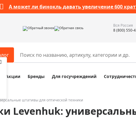
А может ли бинокль давать увеличение 600 крат
Вся Россия
Обратный звонок
Обратная связь
8 (800) 550-
алог
Акции
Бренды
Для госучреждений
Сотрудничест
ары
Разное
ры для телескопов
Обучающие наборы
ры для микроскопов
Компасы
версальные штативы для оптической техники
ки Levenhuk: универсальн
ры для зрительных труб
Наборы исследователя Bresser
ры для биноклей
Наборы для химических опыт
ры для луп
Глобусы