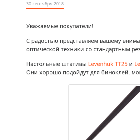
Аксессуа
30 сентября 2018
видения
Приборы ночного видения
Распрод
Тепловизоры
Уважаемые покупатели!
Распрод
Прицелы
ценам
С радостью представляем вашему внима
Фотогаджеты
Распрод
оптической техники со стандартным ре
Метеостанции, барометры, часы
Настольные штативы
Levenhuk ТТ25
и
L
Discovery (Дискавери)
Они хорошо подойдут для биноклей, мо
Оптика для детей Levenhuk LabZZ
Астропланетарии
Подарки
Хиты продаж
Акции