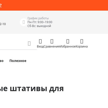
?
График работы
Пн-Пт: 9:00–19:00
42-10
Сб-Вс: выходной
Вход
Сравнения
Избранное
Корзина
во
Полезное
Измерительные инструменты
Измерительные рулетки
Лазерные уровни
ые штативы для
 Junior
Цифровые уровни и угломеры
ов
Электроизмерительные приборы
Приборы неразрушающего контроля