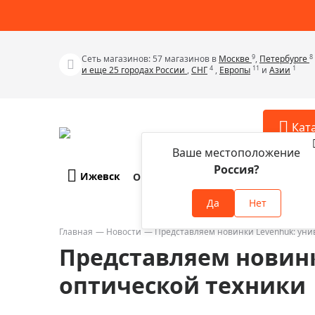
9
8
Сеть магазинов: 57 магазинов в
Москве
,
Петербурге
4
11
1
и еще 25 городах России
,
СНГ
,
Европы
и
Азии
Кат
Ваше местоположение
Россия?
Ижевск
О компании
Оплата и доставка
Телескопы
Аксессу
Да
Нет
Аксессуа
Микроскопы
Аксессуа
Главная
Новости
Представляем новинки Levenhuk: уни
Бинокли
Представляем новин
Аксессуа
Зрительные трубы
Аксессуа
оптической техники
Лупы
Аксессуа
Монокуляры