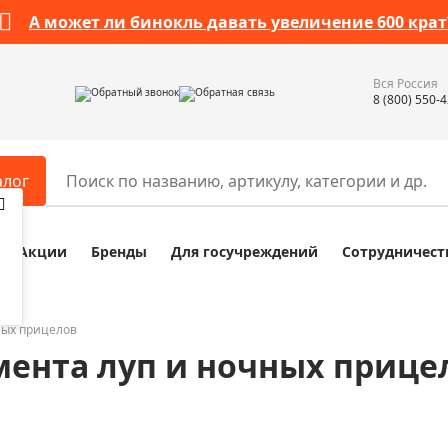
А может ли бинокль давать увеличение 600 крат
Вся Россия
Обратный звонок
Обратная связь
8 (800) 550-
алог
Акции
Бренды
Для госучреждений
Сотрудничест
ары
Разное
ры для телескопов
Обучающие наборы
ры для микроскопов
Компасы
ных прицелов
мента луп и ночных прице
ры для зрительных труб
Наборы исследователя Bresser
ры для биноклей
Наборы для химических опыт
ры для луп
Глобусы