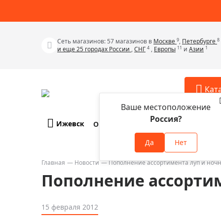
9
8
Сеть магазинов: 57 магазинов в
Москве
,
Петербурге
4
11
1
и еще 25 городах России
,
СНГ
,
Европы
и
Азии
Кат
Ваше местоположение
Россия?
Ижевск
О компании
Оплата и доставка
Телескопы
Аксессу
Да
Нет
Аксессуа
Микроскопы
Аксессуа
Главная
Новости
Пополнение ассортимента луп и ноч
Бинокли
Пополнение ассорти
Аксессуа
Зрительные трубы
Аксессуа
Лупы
15 февраля 2012
Аксессуа
Монокуляры