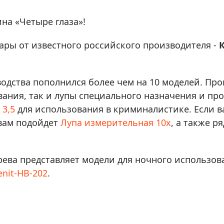
ры для приборов ночного
Глобусы интерактивные
Лазерные дальномеры
на «Четыре глаза»!
ажа
Штативы
ры от известного российского производителя -
К
Сумки, кейсы, чехлы
ажа оптики по специальным
Средства для очистки оптики
ажа выставочных образцов
Трихинеллоскопы
одства пополнился более чем на 10 моделей. Пр
вания, так и лупы специального назначения и п
Карты, постеры, литература
 3,5
для использования в криминалистике. Если в
Фонари
 вам подойдет
Лупа измерительная 10х
, а также р
Элементы питания, карты па
Фотоловушки
Экшн-камеры
ерева представляет модели для ночного использов
nit-НВ-202
.
Фотооборудование
Мерч