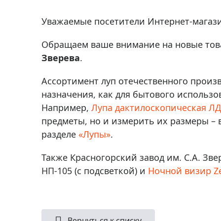
Аксессуа
видения
Приборы ночного видения
Уважаемые посетители Интернет-магази
Распрод
Тепловизоры
Обращаем ваше внимание на новые това
Распрод
Прицелы
Зверева
.
ценам
Фотогаджеты
Распрод
Ассортимент луп отечественного произв
Метеостанции, барометры, часы
назначения, как для бытового использо
Discovery (Дискавери)
Например,
Лупа дактилоскопическая ЛД
предметы, но и измерить их размеры –
Оптика для детей Levenhuk LabZZ
разделе
«Лупы»
.
Астропланетарии
Также Красногорский завод им. С.А. Зв
Подарки
НП-105 (с подсветкой) и
Ночной визир Ze
Хиты продаж
Акции
Вернуться к списку