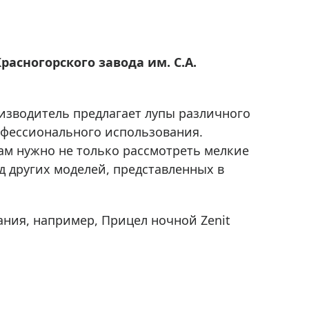
Приборы теплового контроля
Приборы для обслуживания сетей
Детекторы проводки
расногорского завода им. С.А.
Влагомеры (датчики влажности)
Лазерные дальномеры
Измерители параметров окружающей
оизводитель предлагает лупы различного
среды
рофессионального использования.
Термометры кулинарные (термощупы)
ам нужно не только рассмотреть мелкие
Видеоэндоскопы
яд других моделей, представленных в
мяти
Курвиметры
Тестеры качества воды
ания, например, Прицел ночной Zenit
Нивелиры оптические
Металлоискатели
Теодолиты
Прочее