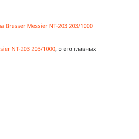
Приборы теплового контроля
Приборы для обслуживания сетей
Детекторы проводки
 Bresser Messier NT-203 203/1000
Влагомеры (датчики влажности)
Лазерные дальномеры
sier NT-203 203/1000
, о его главных
Измерители параметров окружающей
среды
Термометры кулинарные (термощупы)
Видеоэндоскопы
мяти
Курвиметры
Тестеры качества воды
Нивелиры оптические
Металлоискатели
Теодолиты
Прочее