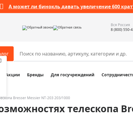
А может ли бинокль давать увеличение 600 крат
Вся Россия
Обратный звонок
Обратная связь
8 (800) 550-
алог
Акции
Бренды
Для госучреждений
Сотрудничест
ары
Разное
ры для телескопов
Обучающие наборы
ры для микроскопов
Компасы
ескопа Bresser Messier NT-203 203/1000
озможностях телескопа Bre
ры для зрительных труб
Наборы исследователя Bresser
ры для биноклей
Наборы для химических опыт
ры для луп
Глобусы