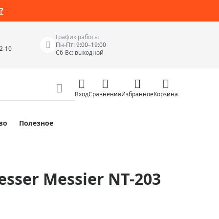
?
График работы
Пн-Пт: 9:00–19:00
42-10
Сб-Вс: выходной
Вход
Сравнения
Избранное
Корзина
во
Полезное
Измерительные инструменты
Измерительные рулетки
Лазерные уровни
sser Messier NT-203
 Junior
Цифровые уровни и угломеры
ов
Электроизмерительные приборы
Приборы неразрушающего контроля