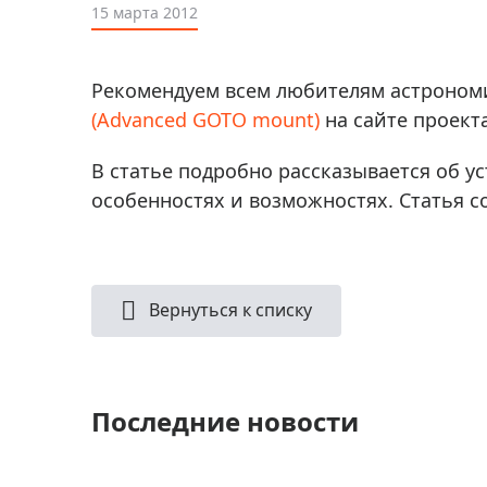
Аксессуа
15 марта 2012
видения
Приборы ночного видения
Распрод
Тепловизоры
Рекомендуем всем любителям астроном
Распрод
Прицелы
(Advanced GOTO mount)
на сайте проект
ценам
Фотогаджеты
Распрод
В статье подробно рассказывается об у
Метеостанции, барометры, часы
особенностях и возможностях. Статья 
Discovery (Дискавери)
Оптика для детей Levenhuk LabZZ
Астропланетарии
Вернуться к списку
Подарки
Хиты продаж
Последние новости
Акции