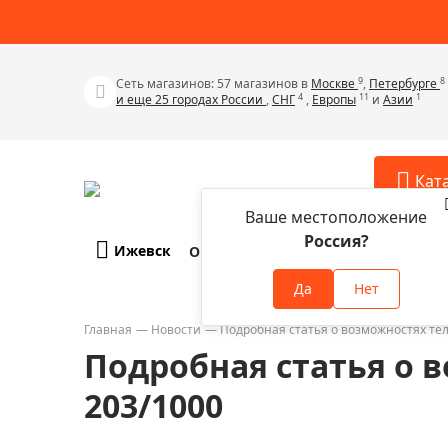
9
8
Сеть магазинов: 57 магазинов в
Москве
,
Петербурге
4
11
1
и еще 25 городах России
,
СНГ
,
Европы
и
Азии
Кат
Ваше местоположение
Россия?
Ижевск
О компании
Оплата и доставка
Телескопы
Аксессу
Да
Нет
Аксессуа
Микроскопы
Аксессуа
Главная
Новости
Подробная статья о возможностях тел
Бинокли
Подробная статья о в
Аксессуа
Зрительные трубы
Аксессуа
203/1000
Лупы
Аксессуа
Монокуляры