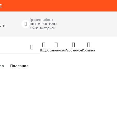
?
График работы
Пн-Пт: 9:00–19:00
42-10
Сб-Вс: выходной
Вход
Сравнения
Избранное
Корзина
во
Полезное
Измерительные инструменты
Измерительные рулетки
Лазерные уровни
 Junior
Цифровые уровни и угломеры
ов
Электроизмерительные приборы
Приборы неразрушающего контроля