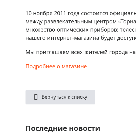
Аксессуа
видения
Приборы ночного видения
10 ноября 2011 года состоится официал
Распрод
Тепловизоры
между развлекательным центром «Торнад
множество оптических приборов: телеск
Распрод
Прицелы
ценам
нашего интернет-магазина будет доступ
Фотогаджеты
Распрод
Мы приглашаем всех жителей города на
Метеостанции, барометры, часы
Discovery (Дискавери)
Подробнее о магазине
Оптика для детей Levenhuk LabZZ
Астропланетарии
Вернуться к списку
Подарки
Хиты продаж
Акции
Последние новости