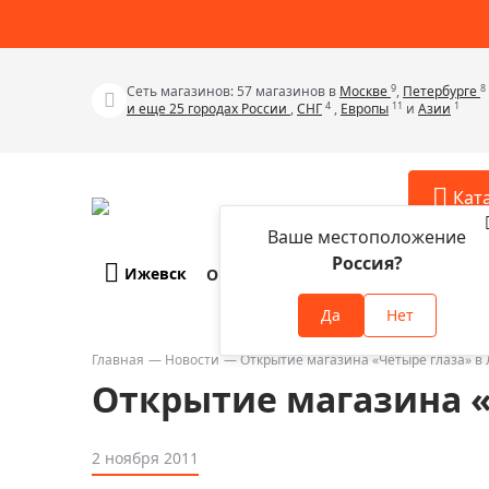
9
8
Сеть магазинов: 57 магазинов в
Москве
,
Петербурге
4
11
1
и еще 25 городах России
,
СНГ
,
Европы
и
Азии
Кат
Ваше местоположение
Россия?
Ижевск
О компании
Оплата и доставка
Телескопы
Аксессу
Да
Нет
Аксессуа
Микроскопы
Аксессуа
Главная
Новости
Открытие магазина «Четыре глаза» в 
Бинокли
Открытие магазина «
Аксессуа
Зрительные трубы
Аксессуа
Лупы
2 ноября 2011
Аксессуа
Монокуляры