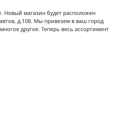
Приборы теплового контроля
Приборы для обслуживания сетей
е. Новый магазин будет расположен
Детекторы проводки
втов, д.108. Мы привезем в ваш город
многое другое. Теперь весь ассортимент
Влагомеры (датчики влажности)
Лазерные дальномеры
Измерители параметров окружающей
среды
Термометры кулинарные (термощупы)
Видеоэндоскопы
мяти
Курвиметры
Тестеры качества воды
Нивелиры оптические
Металлоискатели
Теодолиты
Прочее