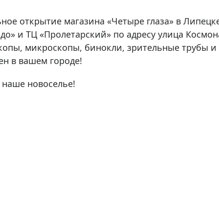
ры для приборов ночного
Глобусы интерактивные
Лазерные дальномеры
ьное открытие магазина «Четыре глаза» в Липецк
ажа
Штативы
о» и ТЦ «Пролетарский» по адресу улица Космона
опы, микроскопы, бинокли, зрительные трубы и 
Сумки, кейсы, чехлы
ажа оптики по специальным
ен в вашем городе!
Средства для очистки оптики
ажа выставочных образцов
Трихинеллоскопы
 наше новоселье!
Карты, постеры, литература
Фонари
Элементы питания, карты па
Фотоловушки
Экшн-камеры
Фотооборудование
Мерч