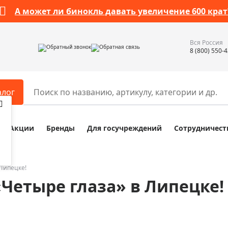
А может ли бинокль давать увеличение 600 крат
Вся Россия
Обратный звонок
Обратная связь
8 (800) 550-
алог
Акции
Бренды
Для госучреждений
Сотрудничест
ары
Разное
ры для телескопов
Обучающие наборы
ры для микроскопов
Компасы
Липецке!
Четыре глаза» в Липецке!
ры для зрительных труб
Наборы исследователя Bresser
ры для биноклей
Наборы для химических опыт
ры для луп
Глобусы