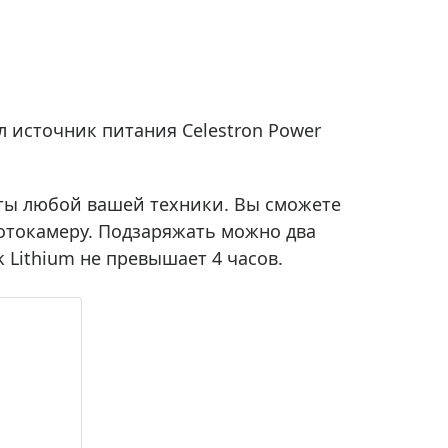
Приборы теплового контроля
Приборы для обслуживания сетей
Детекторы проводки
Влагомеры (датчики влажности)
л источник питания Celestron Power
Лазерные дальномеры
Измерители параметров окружающей
среды
ты любой вашей техники. Вы сможете
Термометры кулинарные (термощупы)
отокамеру. Подзаряжать можно два
Видеоэндоскопы
мяти
 Lithium не превышает 4 часов.
Курвиметры
Тестеры качества воды
Нивелиры оптические
Металлоискатели
Теодолиты
Прочее