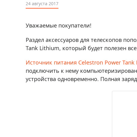
Аксессуа
24 августа 2017
видения
Приборы ночного видения
Распрод
Тепловизоры
Уважаемые покупатели!
Распрод
Прицелы
ценам
Раздел аксессуаров для телескопов попо
Фотогаджеты
Распрод
Tank Lithium, который будет полезен в
Метеостанции, барометры, часы
Источник питания Celestron Power Tank 
Discovery (Дискавери)
подключить к нему компьютеризированн
Оптика для детей Levenhuk LabZZ
устройства одновременно. Полная зарядк
Астропланетарии
Подарки
Хиты продаж
Акции