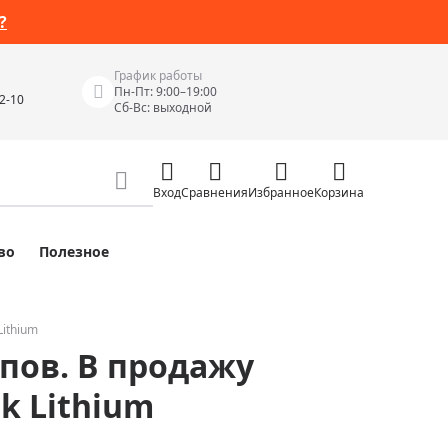
?
График работы
Пн-Пт: 9:00–19:00
42-10
Сб-Вс: выходной
Вход
Сравнения
Избранное
Корзина
во
Полезное
Измерительные инструменты
Измерительные рулетки
Лазерные уровни
Lithium
пов. В продажу
 Junior
Цифровые уровни и угломеры
ов
Электроизмерительные приборы
k Lithium
Приборы неразрушающего контроля