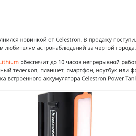
ры для приборов ночного
Глобусы интерактивные
Лазерные дальномеры
ажа
Штативы
Сумки, кейсы, чехлы
ажа оптики по специальным
лнился новинкой от Celestron. В продажу поступи
Средства для очистки оптики
ажа выставочных образцов
сем любителям астронаблюдений за чертой города.
Трихинеллоскопы
Карты, постеры, литература
Lithium
обеспечит до 10 часов непрерывной рабо
Фонари
ый телескоп, планшет, смартфон, ноутбук или ф
Элементы питания, карты па
а встроенного аккумулятора Celestron Power Tank
Фотоловушки
Экшн-камеры
Фотооборудование
Мерч