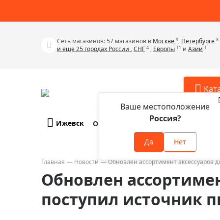
9
8
Сеть магазинов: 57 магазинов в
Москве
,
Петербурге
4
11
1
и еще 25 городах России
,
СНГ
,
Европы
и
Азии
Кат
Ваше местоположение
Россия?
Ижевск
О компании
Оплата и доставка
Телескопы
Аксессу
Да
Нет
Аксессуа
Микроскопы
Аксессуа
Главная
Новости
Обновлен ассортимент аксессуаров для
Бинокли
Обновлен ассортимен
Аксессуа
Зрительные трубы
Аксессуа
поступил источник пи
Лупы
Аксессуа
Монокуляры