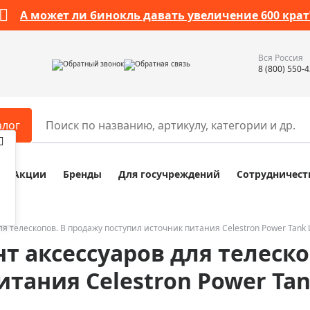
А может ли бинокль давать увеличение 600 крат
Вся Россия
Обратный звонок
Обратная связь
8 (800) 550-
алог
Акции
Бренды
Для госучреждений
Сотрудничест
ары
Разное
ры для телескопов
Обучающие наборы
ры для микроскопов
Компасы
 телескопов. В продажу поступил источник питания Celestron Power Tank 
т аксессуаров для телеско
ры для зрительных труб
Наборы исследователя Bresser
ры для биноклей
Наборы для химических опыт
тания Celestron Power Tan
ры для луп
Глобусы