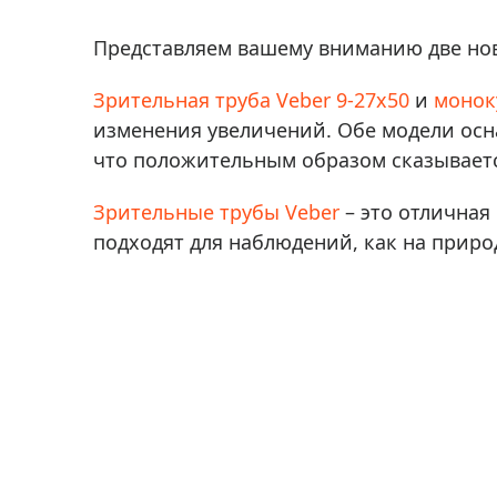
Аксессуа
видения
Приборы ночного видения
Представляем вашему вниманию две но
Распрод
Тепловизоры
Зрительная труба Veber 9-27x50
и
монок
Распрод
Прицелы
изменения увеличений. Обе модели осн
ценам
Фотогаджеты
что положительным образом сказываетс
Распрод
Метеостанции, барометры, часы
Зрительные трубы Veber
– это отличная
Discovery (Дискавери)
подходят для наблюдений, как на природ
Оптика для детей Levenhuk LabZZ
Астропланетарии
Подарки
Хиты продаж
Акции