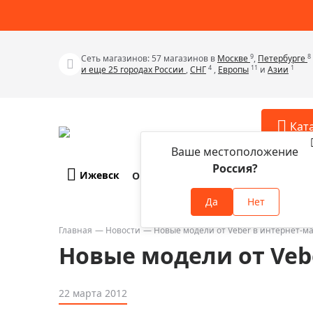
9
8
Сеть магазинов: 57 магазинов в
Москве
,
Петербурге
4
11
1
и еще 25 городах России
,
СНГ
,
Европы
и
Азии
Кат
Ваше местоположение
Россия?
Ижевск
О компании
Оплата и доставка
Телескопы
Аксессу
Да
Нет
Аксессуа
Микроскопы
Аксессуа
Главная
Новости
Новые модели от Veber в интернет-ма
Бинокли
Новые модели от Veb
Аксессуа
Зрительные трубы
Аксессуа
Лупы
22 марта 2012
Аксессуа
Монокуляры