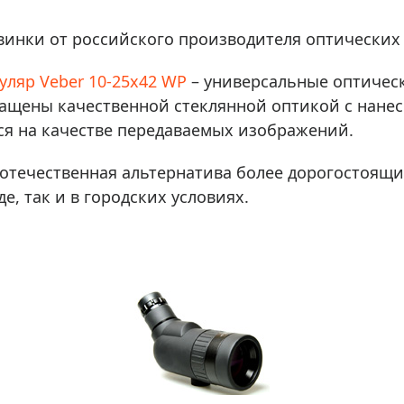
ры для приборов ночного
Глобусы интерактивные
Лазерные дальномеры
винки от российского производителя оптически
ажа
Штативы
уляр Veber 10-25x42 WP
– универсальные оптичес
Сумки, кейсы, чехлы
ажа оптики по специальным
ащены качественной стеклянной оптикой с нанес
Средства для очистки оптики
я на качестве передаваемых изображений.
ажа выставочных образцов
Трихинеллоскопы
 отечественная альтернатива более дорогостоящ
Карты, постеры, литература
е, так и в городских условиях.
Фонари
Элементы питания, карты па
Фотоловушки
Экшн-камеры
Фотооборудование
Мерч