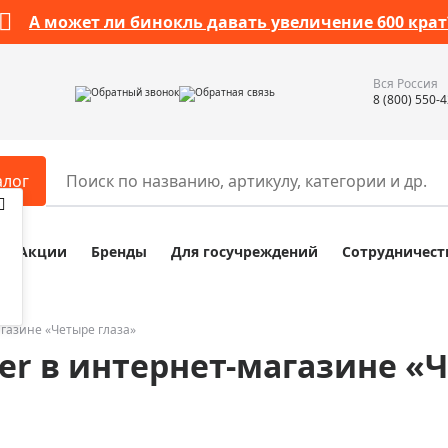
А может ли бинокль давать увеличение 600 крат
Вся Россия
Обратный звонок
Обратная связь
8 (800) 550-
алог
Акции
Бренды
Для госучреждений
Сотрудничест
ары
Разное
ры для телескопов
Обучающие наборы
ры для микроскопов
Компасы
газине «Четыре глаза»
er в интернет-магазине «
ры для зрительных труб
Наборы исследователя Bresser
ры для биноклей
Наборы для химических опыт
ры для луп
Глобусы