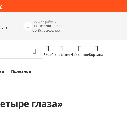
?
График работы
Пн-Пт: 9:00–19:00
42-10
Сб-Вс: выходной
Вход
Сравнения
Избранное
Корзина
во
Полезное
Измерительные инструменты
Измерительные рулетки
Лазерные уровни
Четыре глаза»
 Junior
Цифровые уровни и угломеры
ов
Электроизмерительные приборы
Приборы неразрушающего контроля