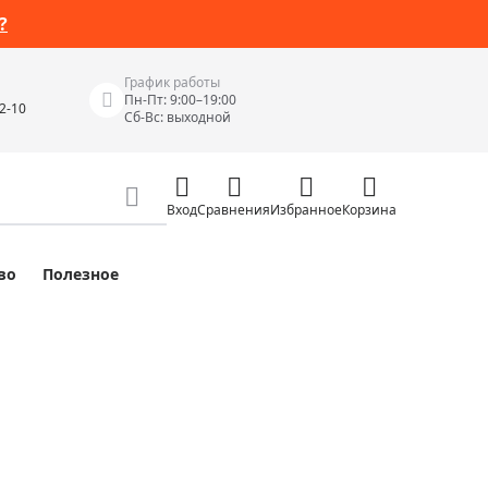
?
График работы
Пн-Пт: 9:00–19:00
42-10
Сб-Вс: выходной
Вход
Сравнения
Избранное
Корзина
во
Полезное
Измерительные инструменты
Измерительные рулетки
Лазерные уровни
 Junior
Цифровые уровни и угломеры
ов
Электроизмерительные приборы
Приборы неразрушающего контроля