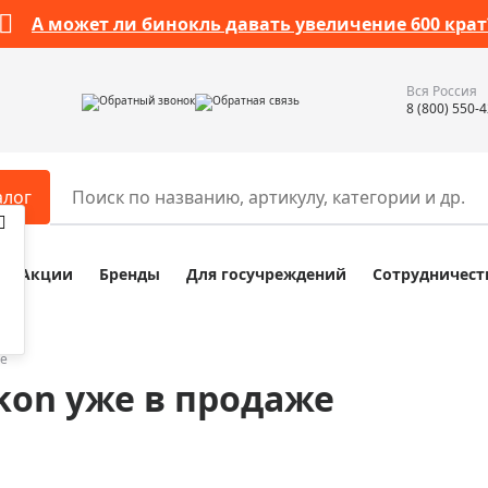
А может ли бинокль давать увеличение 600 крат
Вся Россия
Обратный звонок
Обратная связь
8 (800) 550-
алог
Акции
Бренды
Для госучреждений
Сотрудничест
ары
Разное
ры для телескопов
Обучающие наборы
ры для микроскопов
Компасы
же
kon уже в продаже
ры для зрительных труб
Наборы исследователя Bresser
ры для биноклей
Наборы для химических опыт
ры для луп
Глобусы