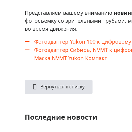
Аксессуа
видения
Приборы ночного видения
Представляем вашему вниманию
новин
Распрод
Тепловизоры
фотосъемку со зрительными трубами, м
во время движения.
Распрод
Прицелы
ценам
Фотоадаптер Yukon 100 к цифровому
Фотогаджеты
Распрод
Фотоадаптер Сибирь, NVMT к цифро
Метеостанции, барометры, часы
Маска NVMT Yukon Компакт
Discovery (Дискавери)
Оптика для детей Levenhuk LabZZ
Астропланетарии
Вернуться к списку
Подарки
Хиты продаж
Последние новости
Акции