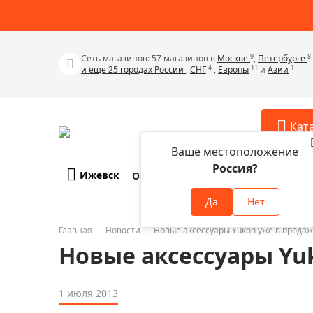
9
8
Сеть магазинов: 57 магазинов в
Москве
,
Петербурге
4
11
1
и еще 25 городах России
,
СНГ
,
Европы
и
Азии
Кат
Ваше местоположение
Россия?
Ижевск
О компании
Оплата и доставка
Телескопы
Аксессу
Да
Нет
Аксессуа
Микроскопы
Аксессуа
Главная
Новости
Новые аксессуары Yukon уже в прода
Бинокли
Новые аксессуары Yu
Аксессуа
Зрительные трубы
Аксессуа
Лупы
1 июля 2013
Аксессуа
Монокуляры