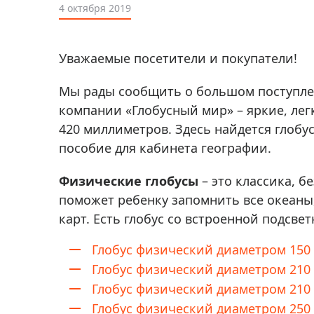
Аксессуа
4 октября 2019
видения
Приборы ночного видения
Распрод
Тепловизоры
Уважаемые посетители и покупатели!
Распрод
Прицелы
ценам
Мы рады сообщить о большом поступле
Фотогаджеты
Распрод
компании «Глобусный мир» – яркие, лег
Метеостанции, барометры, часы
420 миллиметров. Здесь найдется глобу
пособие для кабинета географии.
Discovery (Дискавери)
Оптика для детей Levenhuk LabZZ
Физические глобусы
– это классика, б
поможет ребенку запомнить все океаны
Астропланетарии
карт. Есть глобус со встроенной подсвет
Подарки
Глобус физический диаметром 150
Хиты продаж
Глобус физический диаметром 210
Акции
Глобус физический диаметром 210 
Глобус физический диаметром 250