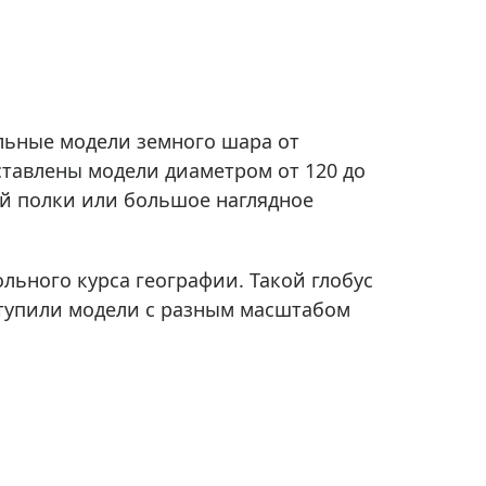
Приборы теплового контроля
Приборы для обслуживания сетей
Детекторы проводки
Влагомеры (датчики влажности)
ольные модели земного шара от
Лазерные дальномеры
ставлены модели диаметром от 120 до
Измерители параметров окружающей
среды
ой полки или большое наглядное
Термометры кулинарные (термощупы)
Видеоэндоскопы
мяти
льного курса географии. Такой глобус
Курвиметры
ступили модели с разным масштабом
Тестеры качества воды
Нивелиры оптические
Металлоискатели
Теодолиты
Прочее