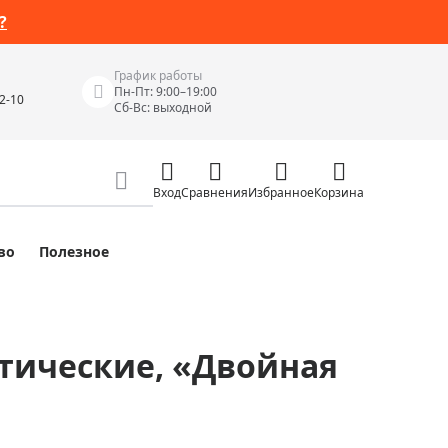
?
График работы
Пн-Пт: 9:00–19:00
42-10
Сб-Вс: выходной
Вход
Сравнения
Избранное
Корзина
во
Полезное
Измерительные инструменты
Измерительные рулетки
Лазерные уровни
итические, «Двойная
 Junior
Цифровые уровни и угломеры
ов
Электроизмерительные приборы
Приборы неразрушающего контроля