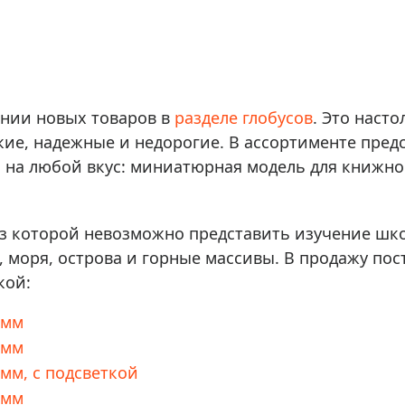
ры для приборов ночного
Глобусы интерактивные
Лазерные дальномеры
ажа
Штативы
Сумки, кейсы, чехлы
ажа оптики по специальным
нии новых товаров в
разделе глобусов
. Это наст
Средства для очистки оптики
ажа выставочных образцов
кие, надежные и недорогие. В ассортименте пред
Трихинеллоскопы
с на любой вкус: миниатюрная модель для книжн
Карты, постеры, литература
Фонари
Элементы питания, карты па
ез которой невозможно представить изучение шко
, моря, острова и горные массивы. В продажу по
Фотоловушки
кой:
Экшн-камеры
Фотооборудование
 мм
Мерч
 мм
мм, с подсветкой
 мм