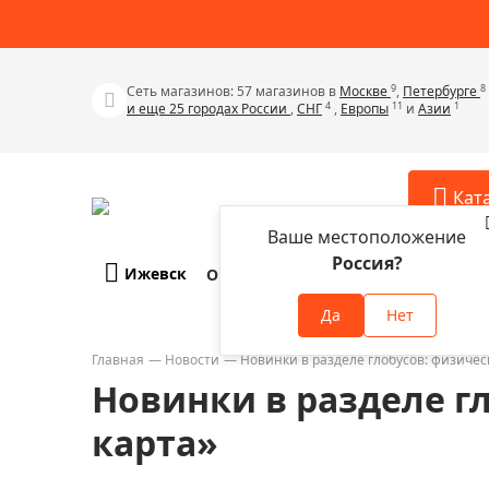
9
8
Сеть магазинов: 57 магазинов в
Москве
,
Петербурге
4
11
1
и еще 25 городах России
,
СНГ
,
Европы
и
Азии
Кат
Ваше местоположение
Россия?
Ижевск
О компании
Оплата и доставка
Телескопы
Аксессу
Да
Нет
Аксессуа
Микроскопы
Аксессуа
Главная
Новости
Новинки в разделе глобусов: физичес
Бинокли
Новинки в разделе г
Аксессуа
Зрительные трубы
Аксессуа
карта»
Лупы
Аксессуа
Монокуляры