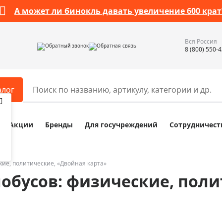
А может ли бинокль давать увеличение 600 крат
Вся Россия
Обратный звонок
Обратная связь
8 (800) 550-
алог
Акции
Бренды
Для госучреждений
Сотрудничест
ары
Разное
ры для телескопов
Обучающие наборы
ры для микроскопов
Компасы
кие, политические, «Двойная карта»
лобусов: физические, пол
ры для зрительных труб
Наборы исследователя Bresser
ры для биноклей
Наборы для химических опыт
ры для луп
Глобусы