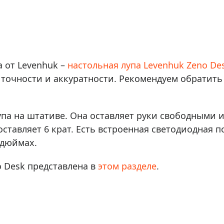
ры для приборов ночного
Глобусы интерактивные
Лазерные дальномеры
ажа
Штативы
Сумки, кейсы, чехлы
ажа оптики по специальным
 от Levenhuk –
настольная лупа Levenhuk Zeno De
Средства для очистки оптики
ажа выставочных образцов
очности и аккуратности. Рекомендуем обратить 
Трихинеллоскопы
Карты, постеры, литература
Фонари
лупа на штативе. Она оставляет руки свободными 
Элементы питания, карты па
тавляет 6 крат. Есть встроенная светодиодная п
 дюймах.
Фотоловушки
Экшн-камеры
o Desk представлена в
этом разделе
.
Фотооборудование
Мерч