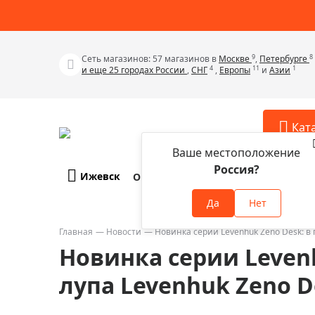
9
8
Сеть магазинов: 57 магазинов в
Москве
,
Петербурге
4
11
1
и еще 25 городах России
,
СНГ
,
Европы
и
Азии
Кат
Ваше местоположение
Россия?
Ижевск
О компании
Оплата и доставка
Телескопы
Аксессу
Да
Нет
Аксессуа
Микроскопы
Аксессуа
Главная
Новости
Новинка серии Levenhuk Zeno Desk: в 
Бинокли
Новинка серии Leven
Аксессуа
Зрительные трубы
Аксессуа
лупа Levenhuk Zeno D
Лупы
Аксессуа
Монокуляры