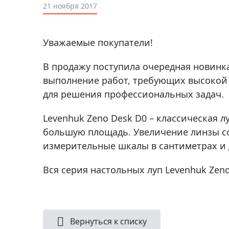
Аксессуа
21 ноября 2017
видения
Приборы ночного видения
Распрод
Тепловизоры
Уважаемые покупатели!
Распрод
Прицелы
ценам
В продажу поступила очередная новинка
Фотогаджеты
Распрод
выполнение работ, требующих высокой т
Метеостанции, барометры, часы
для решения профессиональных задач.
Discovery (Дискавери)
Levenhuk Zeno Desk D0 – классическая 
Оптика для детей Levenhuk LabZZ
большую площадь. Увеличение линзы сос
измерительные шкалы в сантиметрах и
Астропланетарии
Подарки
Вся серия настольных луп Levenhuk Zen
Хиты продаж
Акции
Вернуться к списку