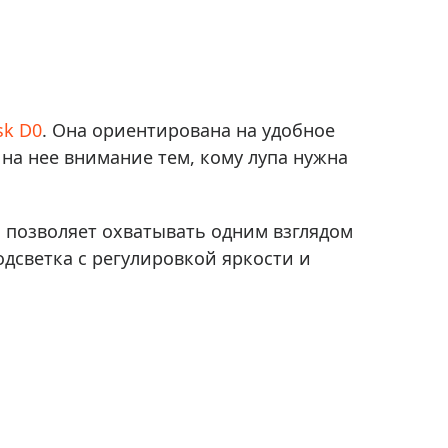
Приборы теплового контроля
Приборы для обслуживания сетей
Детекторы проводки
Влагомеры (датчики влажности)
sk D0
. Она ориентирована на удобное
Лазерные дальномеры
на нее внимание тем, кому лупа нужна
Измерители параметров окружающей
среды
Термометры кулинарные (термощупы)
и позволяет охватывать одним взглядом
Видеоэндоскопы
мяти
одсветка с регулировкой яркости и
Курвиметры
Тестеры качества воды
Нивелиры оптические
Металлоискатели
Теодолиты
Прочее