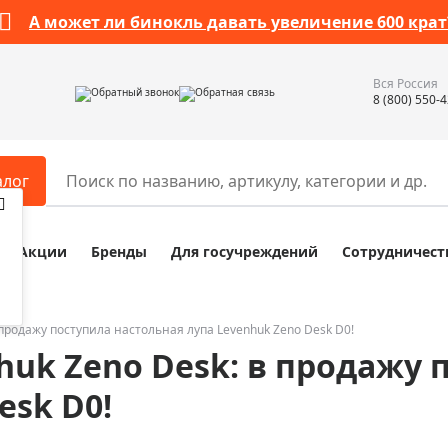
А может ли бинокль давать увеличение 600 крат
Вся Россия
Обратный звонок
Обратная связь
8 (800) 550-
алог
Акции
Бренды
Для госучреждений
Сотрудничест
ары
Разное
ры для телескопов
Обучающие наборы
ры для микроскопов
Компасы
продажу поступила настольная лупа Levenhuk Zeno Desk D0!
huk Zeno Desk: в продажу 
ры для зрительных труб
Наборы исследователя Bresser
ры для биноклей
Наборы для химических опыт
esk D0!
ры для луп
Глобусы