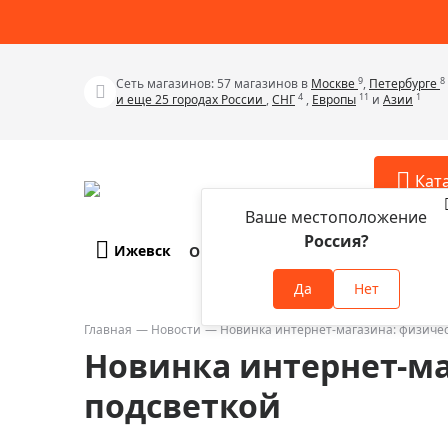
9
8
Сеть магазинов: 57 магазинов в
Москве
,
Петербурге
4
11
1
и еще 25 городах России
,
СНГ
,
Европы
и
Азии
Кат
Ваше местоположение
Россия?
Ижевск
О компании
Оплата и доставка
Телескопы
Аксессу
Да
Нет
Аксессуа
Микроскопы
Аксессуа
Главная
Новости
Новинка интернет-магазина: физичес
Бинокли
Новинка интернет-ма
Аксессуа
Зрительные трубы
Аксессуа
подсветкой
Лупы
Аксессуа
Монокуляры