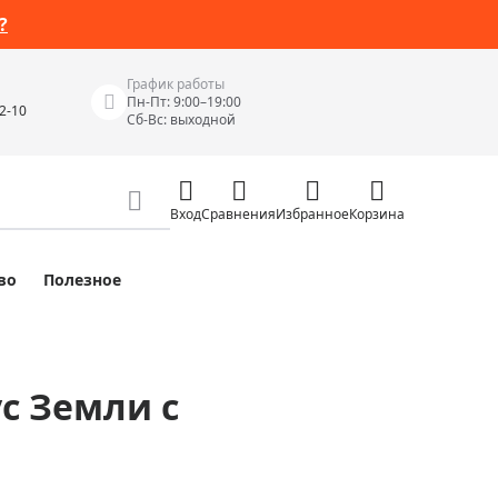
?
График работы
Пн-Пт: 9:00–19:00
42-10
Сб-Вс: выходной
Вход
Сравнения
Избранное
Корзина
во
Полезное
Измерительные инструменты
Измерительные рулетки
Лазерные уровни
с Земли с
 Junior
Цифровые уровни и угломеры
ов
Электроизмерительные приборы
Приборы неразрушающего контроля