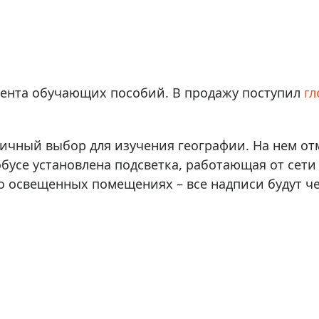
ры для приборов ночного
Глобусы интерактивные
Лазерные дальномеры
ажа
Штативы
Сумки, кейсы, чехлы
ажа оптики по специальным
ента обучающих пособий. В продажу поступил
гл
Средства для очистки оптики
ажа выставочных образцов
Трихинеллоскопы
Карты, постеры, литература
личный выбор для изучения географии. На нем от
Фонари
обусе установлена подсветка, работающая от сети
Элементы питания, карты па
бо освещенных помещениях – все надписи будут ч
Фотоловушки
Экшн-камеры
Фотооборудование
Мерч