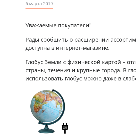
Аксессуа
6 марта 2019
видения
Приборы ночного видения
Распрод
Тепловизоры
Уважаемые покупатели!
Распрод
Прицелы
ценам
Рады сообщить о расширении ассортим
Фотогаджеты
Распрод
доступна в интернет-магазине.
Метеостанции, барометры, часы
Глобус Земли с физической картой – от
Discovery (Дискавери)
страны, течения и крупные города. В гл
Оптика для детей Levenhuk LabZZ
использовать глобус можно даже в сла
Астропланетарии
Подарки
Хиты продаж
Акции