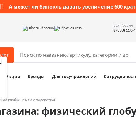
А может ли бинокль давать увеличение 600 крат
Вся Россия
Обратный звонок
Обратная связь
8 (800) 550-
алог
Акции
Бренды
Для госучреждений
Сотрудничест
ары
Разное
ры для телескопов
Обучающие наборы
ры для микроскопов
Компасы
кий глобус Земли с подсветкой
газина: физический глобу
ры для зрительных труб
Наборы исследователя Bresser
ры для биноклей
Наборы для химических опыт
ры для луп
Глобусы