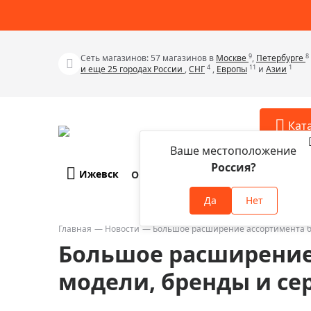
9
8
Сеть магазинов: 57 магазинов в
Москве
,
Петербурге
4
11
1
и еще 25 городах России
,
СНГ
,
Европы
и
Азии
Кат
Ваше местоположение
Россия?
Ижевск
О компании
Оплата и доставка
Телескопы
Аксессу
Да
Нет
Аксессуа
Микроскопы
Аксессуа
Главная
Новости
Большое расширение ассортимента б
Бинокли
Большое расширение
Аксессуа
Зрительные трубы
Аксессуа
модели, бренды и се
Лупы
Аксессуа
Монокуляры