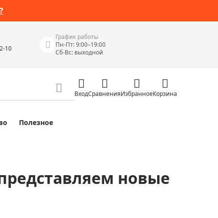
?
График работы
Пн-Пт: 9:00–19:00
42-10
Сб-Вс: выходной
Вход
Сравнения
Избранное
Корзина
во
Полезное
Измерительные инструменты
Измерительные рулетки
Лазерные уровни
 представляем новые
 Junior
Цифровые уровни и угломеры
ов
Электроизмерительные приборы
Приборы неразрушающего контроля