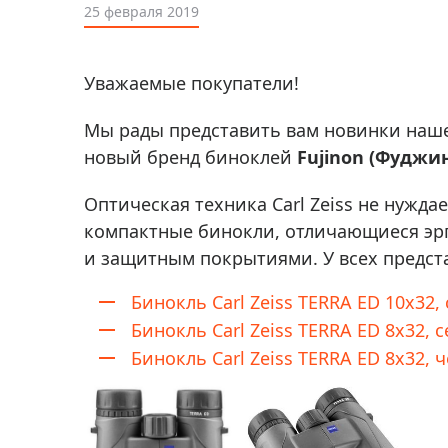
Аксессуа
25 февраля 2019
видения
Приборы ночного видения
Распрод
Тепловизоры
Уважаемые покупатели!
Распрод
Прицелы
ценам
Мы рады представить вам новинки наше
Фотогаджеты
Распрод
новый бренд биноклей
Fujinon (Фуджи
Метеостанции, барометры, часы
Оптическая техника Carl Zeiss не нужда
Discovery (Дискавери)
компактные бинокли, отличающиеся эр
Оптика для детей Levenhuk LabZZ
и защитным покрытиями. У всех предст
Астропланетарии
Бинокль Carl Zeiss TERRA ED 10x32,
Подарки
Бинокль Carl Zeiss TERRA ED 8x32, 
Хиты продаж
Бинокль Carl Zeiss TERRA ED 8x32,
Акции