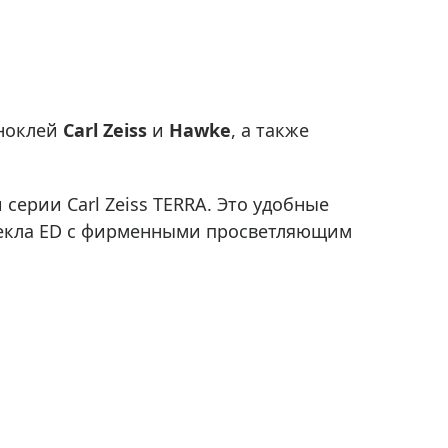
Приборы теплового контроля
Приборы для обслуживания сетей
Детекторы проводки
Влагомеры (датчики влажности)
иноклей
Carl Zeiss
и
Hawke
, а также
Лазерные дальномеры
Измерители параметров окружающей
среды
серии Carl Zeiss TERRA. Это удобные
Термометры кулинарные (термощупы)
текла ED с фирменными просветляющим
Видеоэндоскопы
мяти
Курвиметры
Тестеры качества воды
Нивелиры оптические
Металлоискатели
Теодолиты
Прочее