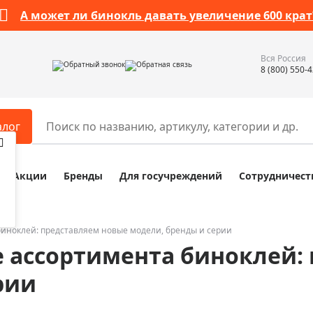
А может ли бинокль давать увеличение 600 крат
Вся Россия
Обратный звонок
Обратная связь
8 (800) 550-
алог
Акции
Бренды
Для госучреждений
Сотрудничест
ары
Разное
ры для телескопов
Обучающие наборы
ры для микроскопов
Компасы
иноклей: представляем новые модели, бренды и серии
 ассортимента биноклей:
ры для зрительных труб
Наборы исследователя Bresser
ры для биноклей
Наборы для химических опыт
рии
ры для луп
Глобусы