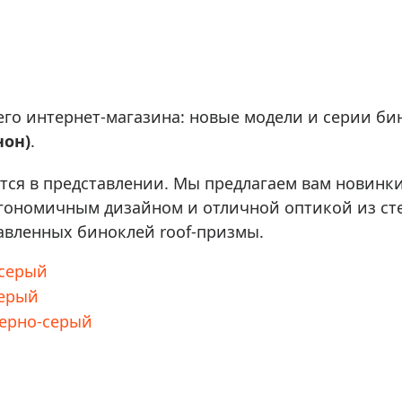
ры для приборов ночного
Глобусы интерактивные
Лазерные дальномеры
ажа
Штативы
Сумки, кейсы, чехлы
ажа оптики по специальным
го интернет-магазина: новые модели и серии б
Средства для очистки оптики
ажа выставочных образцов
нон)
.
Трихинеллоскопы
Карты, постеры, литература
ется в представлении. Мы предлагаем вам новинки 
Фонари
гономичным дизайном и отличной оптикой из с
Элементы питания, карты па
авленных биноклей roof-призмы.
Фотоловушки
 серый
Экшн-камеры
серый
Фотооборудование
 черно-серый
Мерч