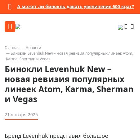
Бессрочная гарантия
Посмотреть подробности
Главная
Новости
Бинокли Levenhuk New – новая ревизия популярных линеек Atom,
Karma, Sherman и Vegas
Бинокли Levenhuk New –
новая ревизия популярных
линеек Atom, Karma, Sherman
и Vegas
21 января 2025
Бренд Levenhuk представил большое