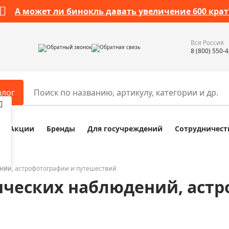
А может ли бинокль давать увеличение 600 крат
Вся Россия
Обратный звонок
Обратная связь
8 (800) 550-
алог
Акции
Бренды
Для госучреждений
Сотрудничест
ары
Разное
ры для телескопов
Обучающие наборы
ры для микроскопов
Компасы
ний, астрофотографии и путешествий
ических наблюдений, аст
ры для зрительных труб
Наборы исследователя Bresser
ры для биноклей
Наборы для химических опыт
ры для луп
Глобусы