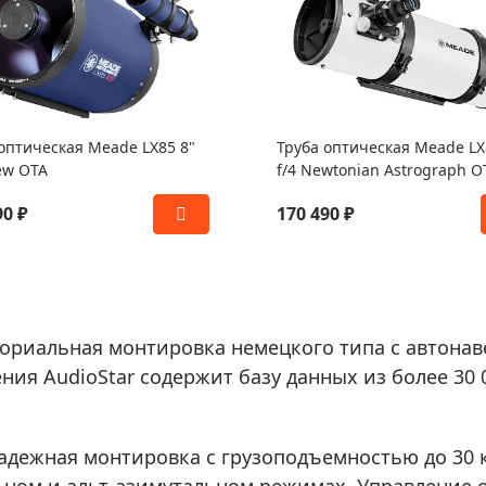
оптическая Meade LX85 8"
Труба оптическая Meade LX
ew OTA
f/4 Newtonian Astrograph O
90 ₽
170 490 ₽
аториальная монтировка немецкого типа с автон
ения AudioStar содержит базу данных из более 30
 надежная монтировка с грузоподъемностью до 30 
ьном и альт-азимутальном режимах. Управление о