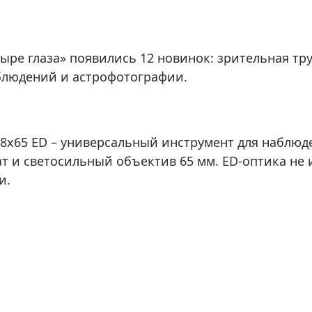
ры для приборов ночного
Глобусы интерактивные
Лазерные дальномеры
ажа
Штативы
ыре глаза» появились 12 новинок: зрительная тру
Сумки, кейсы, чехлы
ажа оптики по специальным
аблюдений и астрофотографии.
Средства для очистки оптики
ажа выставочных образцов
Трихинеллоскопы
Карты, постеры, литература
48x65 ED – универсальный инструмент для наблюд
Фонари
т и светосильный объектив 65 мм. ED-оптика не 
Элементы питания, карты па
и.
Фотоловушки
Экшн-камеры
Фотооборудование
Мерч