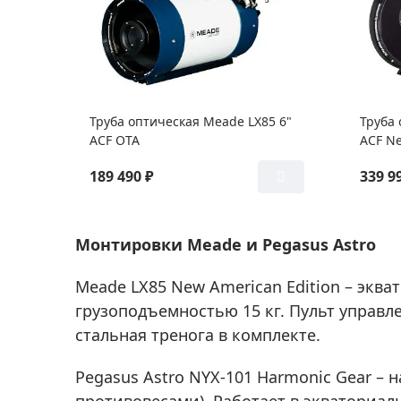
Труба оптическая Meade LX85 6"
Труба 
ACF OTA
ACF N
189 490 ₽
339 9
Монтировки Meade и Pegasus Astro
Meade LX85 New American Edition – экв
грузоподъемностью 15 кг. Пульт управл
стальная тренога в комплекте.
Pegasus Astro NYX-101 Harmonic Gear –
противовесами). Работает в экваториал