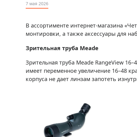
Аксессуа
7 мая 2026
видения
Приборы ночного видения
Распрод
Тепловизоры
В ассортименте интернет-магазина «Чет
Распрод
Прицелы
монтировки, а также аксессуары для н
ценам
Фотогаджеты
Распрод
Зрительная труба Meade
Метеостанции, барометры, часы
Зрительная труба Meade RangeView 16–
Discovery (Дискавери)
имеет переменное увеличение 16–48 кра
Оптика для детей Levenhuk LabZZ
корпуса не дает линзам запотеть изнутр
Астропланетарии
Подарки
Хиты продаж
Акции