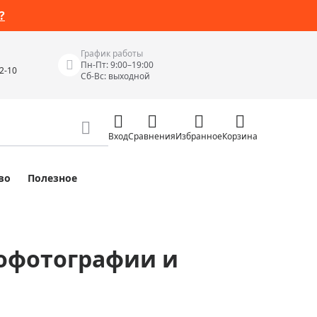
?
График работы
Пн-Пт: 9:00–19:00
42-10
Сб-Вс: выходной
Вход
Сравнения
Избранное
Корзина
во
Полезное
Измерительные инструменты
Измерительные рулетки
Лазерные уровни
рофотографии и
 Junior
Цифровые уровни и угломеры
ов
Электроизмерительные приборы
Приборы неразрушающего контроля