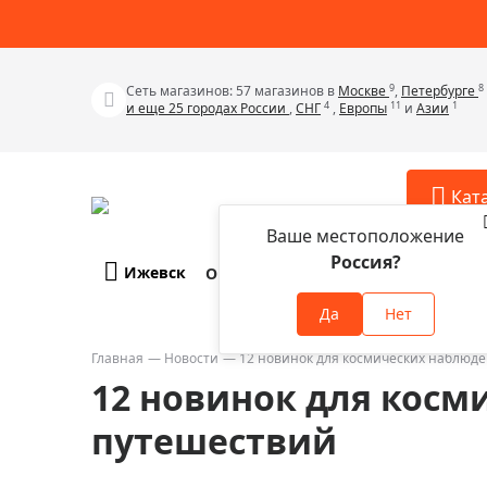
9
8
Сеть магазинов: 57 магазинов в
Москве
,
Петербурге
4
11
1
и еще 25 городах России
,
СНГ
,
Европы
и
Азии
Кат
Ваше местоположение
Россия?
Ижевск
О компании
Оплата и доставка
Телескопы
Аксессу
Да
Нет
Аксессуа
Микроскопы
Аксессуа
Главная
Новости
12 новинок для космических наблюде
Бинокли
12 новинок для косм
Аксессуа
Зрительные трубы
Аксессуа
путешествий
Лупы
Аксессуа
Монокуляры