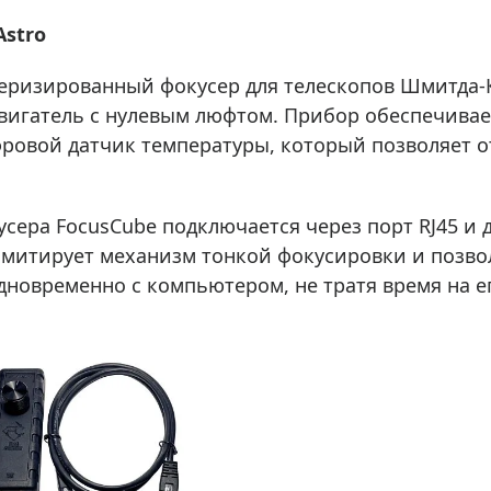
Astro
теризированный фокусер для телескопов Шмитда-Ка
игатель с нулевым люфтом. Прибор обеспечивает
фровой датчик температуры, который позволяет о
усера FocusCube подключается через порт RJ45 и 
имитирует механизм тонкой фокусировки и позво
дновременно с компьютером, не тратя время на е