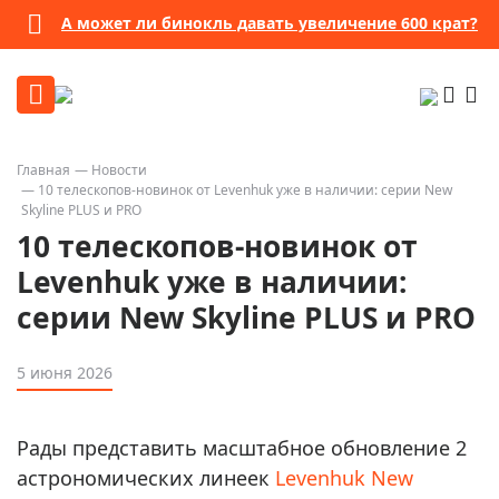
А может ли бинокль давать увеличение 600 крат?
Главная
Новости
10 телескопов-новинок от Levenhuk уже в наличии: серии New
Skyline PLUS и PRO
10 телескопов-новинок от
Levenhuk уже в наличии:
серии New Skyline PLUS и PRO
5 июня 2026
Рады представить масштабное обновление 2
астрономических линеек
Levenhuk New